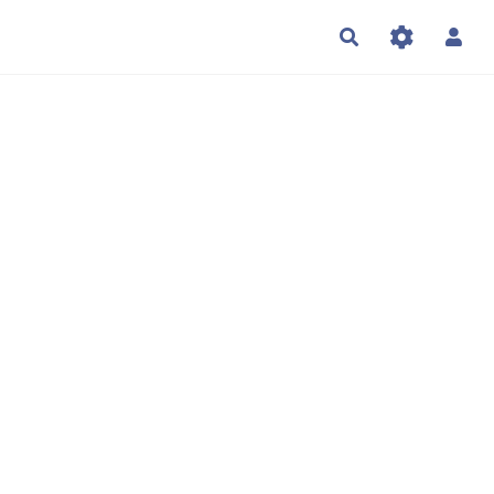
Rechercher