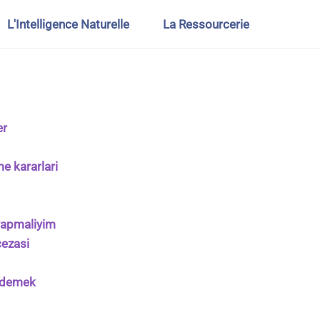
L'Intelligence Naturelle
La Ressourcerie
er
e kararlari
yapmaliyim
cezasi
e demek