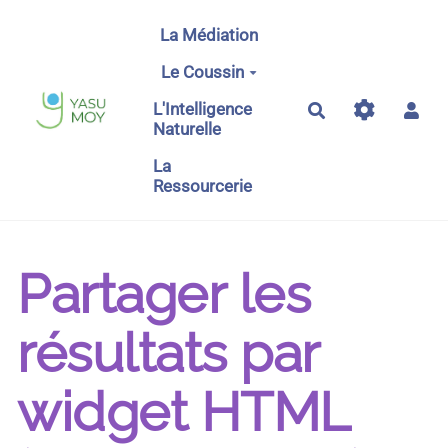
Aller au contenu principal
La Médiation
Le Coussin
L'Intelligence
Rechercher
Naturelle
La
Ressourcerie
Partager les
résultats par
widget HTML