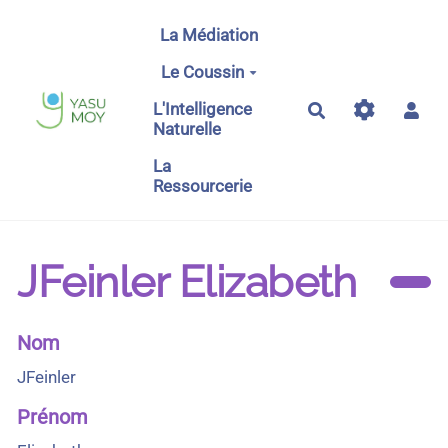
Aller au contenu principal
La Médiation
Le Coussin
L'Intelligence
Rechercher
Naturelle
La
Ressourcerie
JFeinler Elizabeth
Nom
JFeinler
Prénom