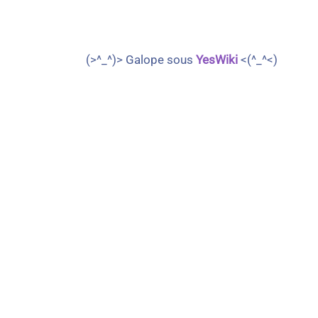
(>^_^)> Galope sous
YesWiki
<(^_^<)