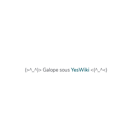
(>^_^)> Galope sous
YesWiki
<(^_^<)