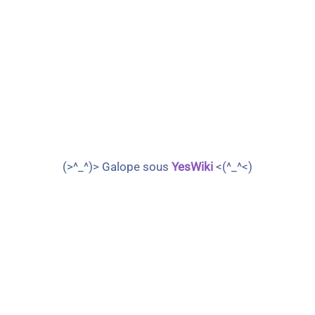
(>^_^)> Galope sous
YesWiki
<(^_^<)