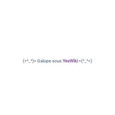
(>^_^)> Galope sous
YesWiki
<(^_^<)