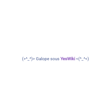
(>^_^)> Galope sous
YesWiki
<(^_^<)