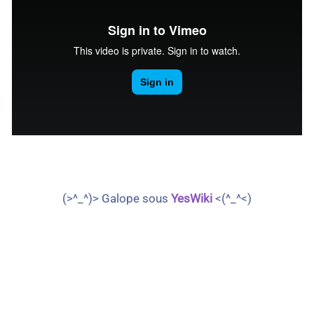
(>^_^)> Galope sous
YesWiki
<(^_^<)