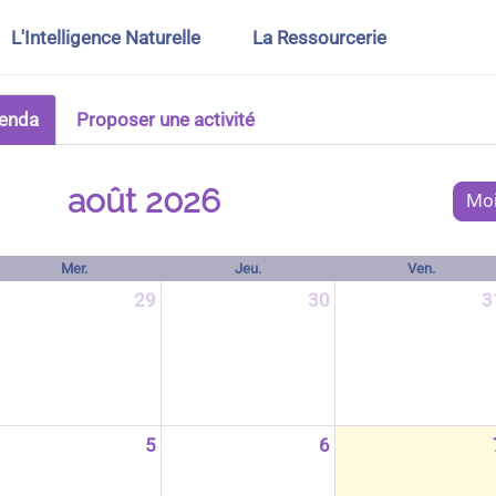
L'Intelligence Naturelle
La Ressourcerie
genda
Proposer une activité
août 2026
Mo
Mer.
Jeu.
Ven.
29
30
3
5
6