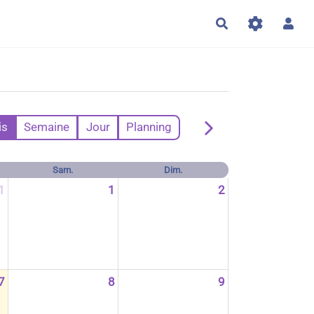
Rechercher
is
Semaine
Jour
Planning
Sam.
Dim.
1
1
2
7
8
9