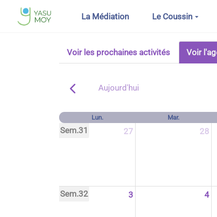
Aller au contenu principal
La Médiation
Le Coussin
Voir les prochaines activités
Voir l'a
Aujourd'hui
Lun.
Mar.
Sem.31
27
28
Sem.32
3
4