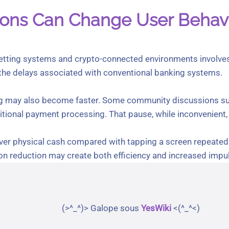
(>^_^)> Galope sous
YesWiki
<(^_^<)