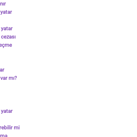
nır
 yatar
 yatar
 cezası
geçme
ar
 var mı?
 yatar
rebilir mi
lama