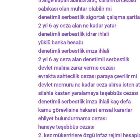
trafiğe kapalı alanda araç kullanma cezası
sabıkası olan muhtar olabilir mi
denetimli serbestlik sigortalı çalışma şartla
2 yıl 6 ay ceza alan ne kadar yatar
denetimli serbestlik idrar ihlali
yüklü banka hesabı
denetimli serbestlik imza ihlali
2 yıl 6 ay ceza alan denetimli serbestlik
devlet malına zarar verme cezası
evrakta sahtecilik cezası paraya çevrilir mi
devlet memuru ne kadar ceza alırsa isten atı
silahla kasten yaralamaya teşebbüs cezası
denetimli serbestlik imza ihlali kaç defa
kamu görevlisine hakaret emsal kararlar
ehliyet bulundurmama cezası
haneye teşebbüs cezası
2. kez mükerrirlere özgü infaz rejimi hesap