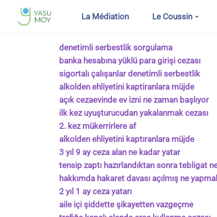
Aller au contenu principal
La Médiation
Le Coussin
denetimli serbestlik sorgulama
banka hesabına yüklü para girişi cezası
sigortalı çalışanlar denetimli serbestlik
alkolden ehliyetini kaptiranlara müjde
açık cezaevinde ev izni ne zaman başlıyor
ilk kez uyuşturucudan yakalanmak cezası
2. kez mükerrirlere af
alkolden ehliyetini kaptıranlara müjde
3 yıl 9 ay ceza alan ne kadar yatar
tensip zaptı hazırlandıktan sonra tebligat n
hakkımda hakaret davası açılmış ne yapma
2 yıl 1 ay ceza yatarı
aile içi şiddette şikayetten vazgeçme