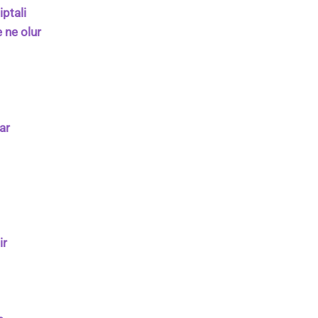
iptali
e ne olur
ar
ir