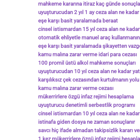
mahkeme kararına itiraz kaç günde sonuçla
uyuşturucudan 2 yıl 1 ay ceza alan ne kadar
eşe karşı basit yaralamada beraat
cinsel istismardan 15 yıl ceza alan ne kadar
otomatik ehliyetle manuel araç kullanmanın
eşe karşı basit yaralamada şikayetten vaz
kamu malına zarar verme idari para cezası
100 promil üstü alkol mahkeme sonuçları
uyuşturucudan 10 yıl ceza alan ne kadar yat
karşılıksız çek cezasından kurtulmanın yolu
kamu malına zarar verme cezası
mükerrirlere özgü infaz rejimi hesaplama
uyuşturucu denetimli serbestlik programı
cinsel istismardan 10 yıl ceza alan ne kadar
istinafa giden dosya ne zaman sonuçlanır
savcı hiç ifade almadan takipsizlik kararı ve
1 kez mükerrirlere özgü infaz rejimi hesap