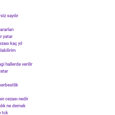
siz sayılır
ararları
r yatar
zası kaç yıl
labilirim
i hallerde verilir
yatar
serbestlik
ın cezası nedir
ılık ne demek
e tck