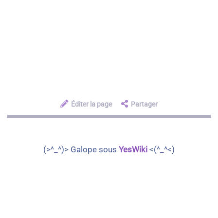
Éditer la page
Partager
(>^_^)> Galope sous
YesWiki
<(^_^<)