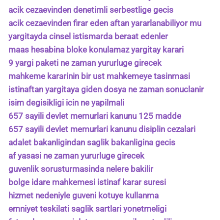
acik cezaevinden denetimli serbestlige gecis
acik cezaevinden firar eden aftan yararlanabiliyor mu
yargitayda cinsel istismarda beraat edenler
maas hesabina bloke konulamaz yargitay karari
9 yargi paketi ne zaman yururluge girecek
mahkeme kararinin bir ust mahkemeye tasinmasi
istinaftan yargitaya giden dosya ne zaman sonuclanir
isim degisikligi icin ne yapilmali
657 sayili devlet memurlari kanunu 125 madde
657 sayili devlet memurlari kanunu disiplin cezalari
adalet bakanligindan saglik bakanligina gecis
af yasasi ne zaman yururluge girecek
guvenlik sorusturmasinda nelere bakilir
bolge idare mahkemesi istinaf karar suresi
hizmet nedeniyle guveni kotuye kullanma
emniyet teskilati saglik sartlari yonetmeligi