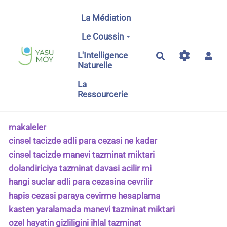
Aller au contenu principal
La Médiation
Le Coussin
L'Intelligence
Rechercher
Naturelle
La
Ressourcerie
makaleler
cinsel tacizde adli para cezasi ne kadar
cinsel tacizde manevi tazminat miktari
dolandiriciya tazminat davasi acilir mi
hangi suclar adli para cezasina cevrilir
hapis cezasi paraya cevirme hesaplama
kasten yaralamada manevi tazminat miktari
ozel hayatin gizliligini ihlal tazminat