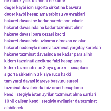
bir bucuk yillik tazminat ne kadar
deger kaybi icin sigorta sirketine basvuru
deger kaybi hesaplama tablosu ve evraklari
hakaret davasi ne kadar surede sonuclanir
hakaret davasinda ne kadar tazminat alinir
hakaret davasi para cezasi kac tl
hakaret davasinda uzlasma olmazsa ne olur
hakaret nedeniyle manevi tazminat yargitay kararlari
hakaret tazminat davasinda ne kadar para alinir
kidem tazminati gecikme faizi hesaplama
kidem tazminati son 3 aya gore mi hesaplanir
sigorta sirketinin 3 kisiye rucu hakki
tam yargi davasi idareye basvuru suresi
tazminat davalarinda faiz orani hesaplama
kendi istegiyle isten ayrilan tazminat alma sartlari
10 yil calisan kendi istegiyle ayrilanlar da tazminat
alabilecek