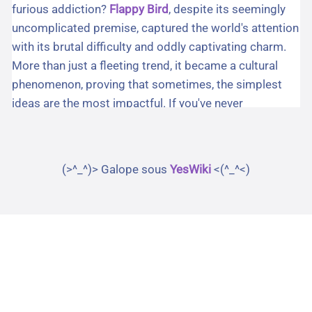
(>^_^)> Galope sous
YesWiki
<(^_^<)