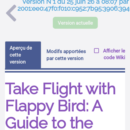
Version N°1 du 25 juin 26 à 08:07 par
2001:ee0:47f0:f010:c952:7b95:3906:39
Version actuelle
Aperçu de
Afficher le
Modifs apportées
cette
code Wiki
par cette version
version