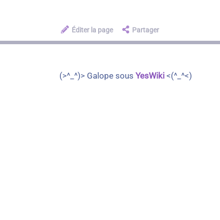
Éditer la page
Partager
(>^_^)> Galope sous
YesWiki
<(^_^<)