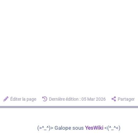
Éditer la page
Dernière édition : 05 Mar 2026
Partager
(>^_^)> Galope sous
YesWiki
<(^_^<)