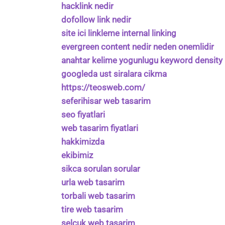
hacklink nedir
dofollow link nedir
site ici linkleme internal linking
evergreen content nedir neden onemlidir
anahtar kelime yogunlugu keyword density 
googleda ust siralara cikma
https://teosweb.com/
seferihisar web tasarim
seo fiyatlari
web tasarim fiyatlari
hakkimizda
ekibimiz
sikca sorulan sorular
urla web tasarim
torbali web tasarim
tire web tasarim
selcuk web tasarim