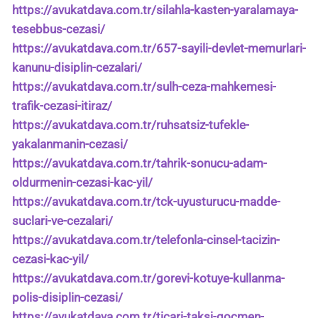
https://avukatdava.com.tr/silahla-kasten-yaralamaya-
tesebbus-cezasi/
https://avukatdava.com.tr/657-sayili-devlet-memurlari-
kanunu-disiplin-cezalari/
https://avukatdava.com.tr/sulh-ceza-mahkemesi-
trafik-cezasi-itiraz/
https://avukatdava.com.tr/ruhsatsiz-tufekle-
yakalanmanin-cezasi/
https://avukatdava.com.tr/tahrik-sonucu-adam-
oldurmenin-cezasi-kac-yil/
https://avukatdava.com.tr/tck-uyusturucu-madde-
suclari-ve-cezalari/
https://avukatdava.com.tr/telefonla-cinsel-tacizin-
cezasi-kac-yil/
https://avukatdava.com.tr/gorevi-kotuye-kullanma-
polis-disiplin-cezasi/
https://avukatdava.com.tr/ticari-taksi-gocmen-