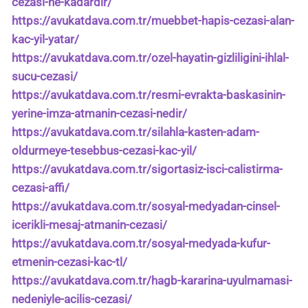
cezasi-ne-kadardir/
https://avukatdava.com.tr/muebbet-hapis-cezasi-alan-
kac-yil-yatar/
https://avukatdava.com.tr/ozel-hayatin-gizliligini-ihlal-
sucu-cezasi/
https://avukatdava.com.tr/resmi-evrakta-baskasinin-
yerine-imza-atmanin-cezasi-nedir/
https://avukatdava.com.tr/silahla-kasten-adam-
oldurmeye-tesebbus-cezasi-kac-yil/
https://avukatdava.com.tr/sigortasiz-isci-calistirma-
cezasi-affi/
https://avukatdava.com.tr/sosyal-medyadan-cinsel-
icerikli-mesaj-atmanin-cezasi/
https://avukatdava.com.tr/sosyal-medyada-kufur-
etmenin-cezasi-kac-tl/
https://avukatdava.com.tr/hagb-kararina-uyulmamasi-
nedeniyle-acilis-cezasi/