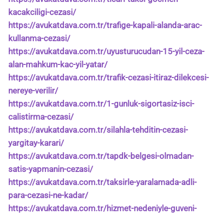
kacakciligi-cezasi/
https://avukatdava.com.tr/trafige-kapali-alanda-arac-
kullanma-cezasi/
https://avukatdava.com.tr/uyusturucudan-15-yil-ceza-
alan-mahkum-kac-yil-yatar/
https://avukatdava.com.tr/trafik-cezasi-itiraz-dilekcesi-
nereye-verilir/
https://avukatdava.com.tr/1-gunluk-sigortasiz-isci-
calistirma-cezasi/
https://avukatdava.com.tr/silahla-tehditin-cezasi-
yargitay-karari/
https://avukatdava.com.tr/tapdk-belgesi-olmadan-
satis-yapmanin-cezasi/
https://avukatdava.com.tr/taksirle-yaralamada-adli-
para-cezasi-ne-kadar/
https://avukatdava.com.tr/hizmet-nedeniyle-guveni-