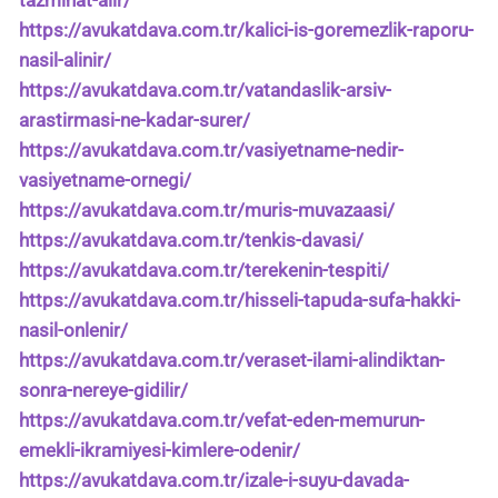
tazminat-alir/
https://avukatdava.com.tr/kalici-is-goremezlik-raporu-
nasil-alinir/
https://avukatdava.com.tr/vatandaslik-arsiv-
arastirmasi-ne-kadar-surer/
https://avukatdava.com.tr/vasiyetname-nedir-
vasiyetname-ornegi/
https://avukatdava.com.tr/muris-muvazaasi/
https://avukatdava.com.tr/tenkis-davasi/
https://avukatdava.com.tr/terekenin-tespiti/
https://avukatdava.com.tr/hisseli-tapuda-sufa-hakki-
nasil-onlenir/
https://avukatdava.com.tr/veraset-ilami-alindiktan-
sonra-nereye-gidilir/
https://avukatdava.com.tr/vefat-eden-memurun-
emekli-ikramiyesi-kimlere-odenir/
https://avukatdava.com.tr/izale-i-suyu-davada-