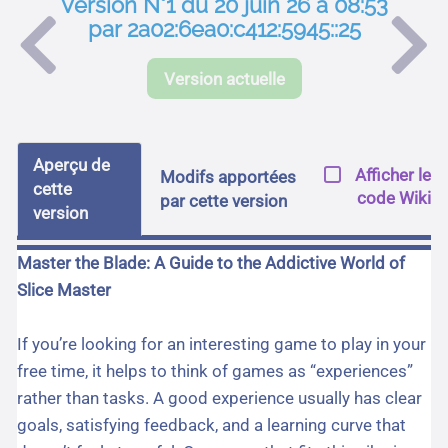
Version N°1 du 20 juin 26 à 08:53
par 2a02:6ea0:c412:5945::25
Version actuelle
Aperçu de
Afficher le
Modifs apportées
cette
code Wiki
par cette version
version