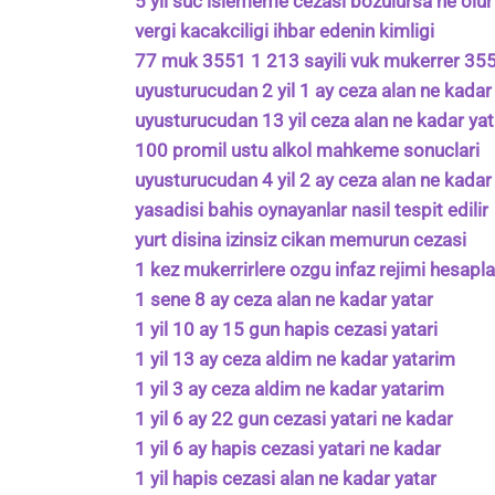
5 yil suc islememe cezasi bozulursa ne olur
vergi kacakciligi ihbar edenin kimligi
77 muk 3551 1 213 sayili vuk mukerrer 35
uyusturucudan 2 yil 1 ay ceza alan ne kadar
uyusturucudan 13 yil ceza alan ne kadar yat
100 promil ustu alkol mahkeme sonuclari
uyusturucudan 4 yil 2 ay ceza alan ne kadar
yasadisi bahis oynayanlar nasil tespit edilir
yurt disina izinsiz cikan memurun cezasi
1 kez mukerrirlere ozgu infaz rejimi hesap
1 sene 8 ay ceza alan ne kadar yatar
1 yil 10 ay 15 gun hapis cezasi yatari
1 yil 13 ay ceza aldim ne kadar yatarim
1 yil 3 ay ceza aldim ne kadar yatarim
1 yil 6 ay 22 gun cezasi yatari ne kadar
1 yil 6 ay hapis cezasi yatari ne kadar
1 yil hapis cezasi alan ne kadar yatar