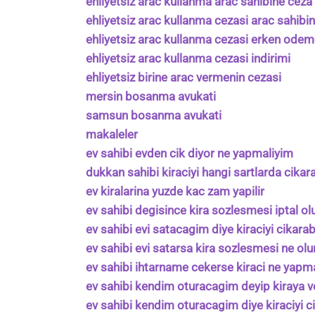
ehliyetsiz arac kullanma arac sahibine ceza 
ehliyetsiz arac kullanma cezasi arac sahibi
ehliyetsiz arac kullanma cezasi erken ode
ehliyetsiz arac kullanma cezasi indirimi
ehliyetsiz birine arac vermenin cezasi
mersin bosanma avukati
samsun bosanma avukati
makaleler
ev sahibi evden cik diyor ne yapmaliyim
dukkan sahibi kiraciyi hangi sartlarda cikara
ev kiralarina yuzde kac zam yapilir
ev sahibi degisince kira sozlesmesi iptal ol
ev sahibi evi satacagim diye kiraciyi cikarabi
ev sahibi evi satarsa kira sozlesmesi ne olu
ev sahibi ihtarname cekerse kiraci ne yapma
ev sahibi kendim oturacagim deyip kiraya v
ev sahibi kendim oturacagim diye kiraciyi ci