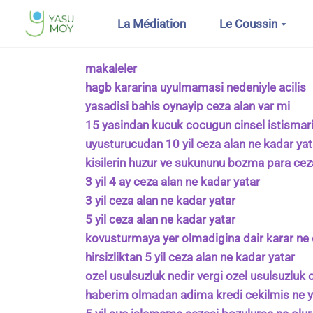
Aller au contenu principal
La Médiation
Le Coussin
makaleler
hagb kararina uyulmamasi nedeniyle acilis
yasadisi bahis oynayip ceza alan var mi
15 yasindan kucuk cocugun cinsel istismari
uyusturucudan 10 yil ceza alan ne kadar yat
kisilerin huzur ve sukununu bozma para cez
3 yil 4 ay ceza alan ne kadar yatar
3 yil ceza alan ne kadar yatar
5 yil ceza alan ne kadar yatar
kovusturmaya yer olmadigina dair karar n
hirsizliktan 5 yil ceza alan ne kadar yatar
ozel usulsuzluk nedir vergi ozel usulsuzluk 
haberim olmadan adima kredi cekilmis ne 