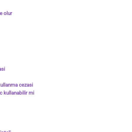
e olur
asi
 kullanma cezasi
c kullanabilir mi