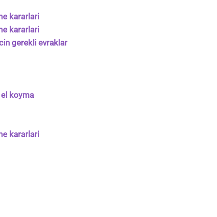
e kararlari
e kararlari
cin gerekli evraklar
e el koyma
e kararlari