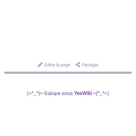
Éditer la page
Partager
(>^_^)> Galope sous
YesWiki
<(^_^<)