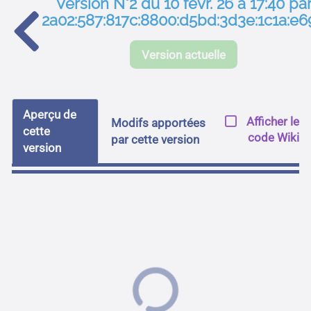
Version N°2 du 10 févr. 26 à 17:40 pa
2a02:587:817c:8800:d5bd:3d3e:1c1a:e6
Version actuelle
Aperçu de
Afficher le
Modifs apportées
cette
code Wiki
par cette version
version