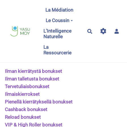
Aller au contenu principal
La Médiation
Le Coussin
L'Intelligence
Rechercher
Naturelle
La
Ressourcerie
Ilman kierrätystä bonukset
Ilman talletusta bonukset
Tervetuliaisbonukset
Ilmaiskierrokset
Pienellä kierrätyksellä bonukset
Cashback bonukset
Reload bonukset
VIP & High Roller bonukset