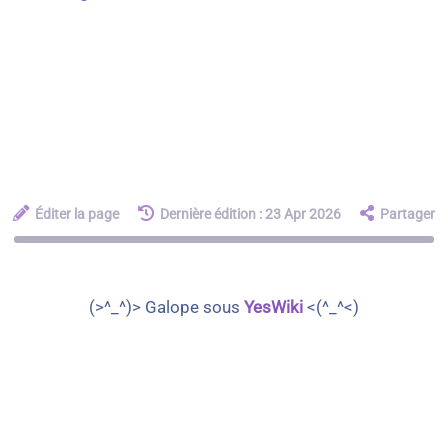
Éditer la page
Dernière édition : 23 Apr 2026
Partager
(>^_^)> Galope sous
YesWiki
<(^_^<)