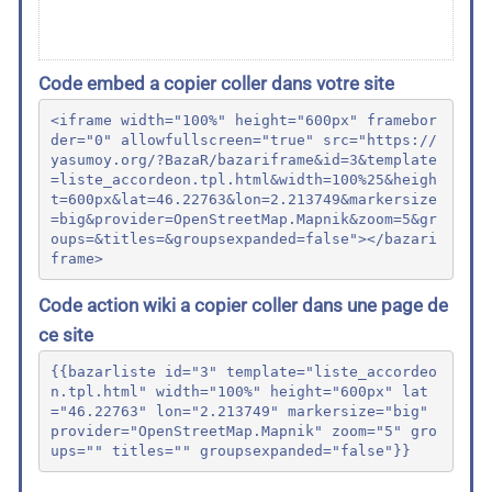
Code embed a copier coller dans votre site
<iframe width="100%" height="600px" framebor
der="0" allowfullscreen="true" src="https://
yasumoy.org/?BazaR/bazariframe&id=3&template
=liste_accordeon.tpl.html&width=100%25&heigh
t=600px&lat=46.22763&lon=2.213749&markersize
=big&provider=OpenStreetMap.Mapnik&zoom=5&gr
oups=&titles=&groupsexpanded=false"></bazari
frame>
Code action wiki a copier coller dans une page de
ce site
{{bazarliste id="3" template="liste_accordeo
n.tpl.html" width="100%" height="600px" lat
="46.22763" lon="2.213749" markersize="big" 
provider="OpenStreetMap.Mapnik" zoom="5" gro
ups="" titles="" groupsexpanded="false"}}