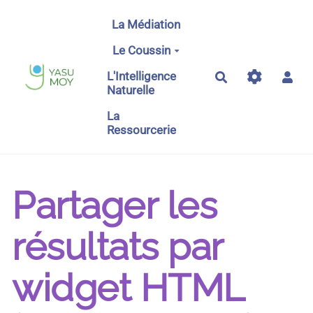
Aller au contenu principal
La Médiation
Le Coussin
L'Intelligence
Rechercher
Naturelle
La
Ressourcerie
Partager les
résultats par
widget HTML