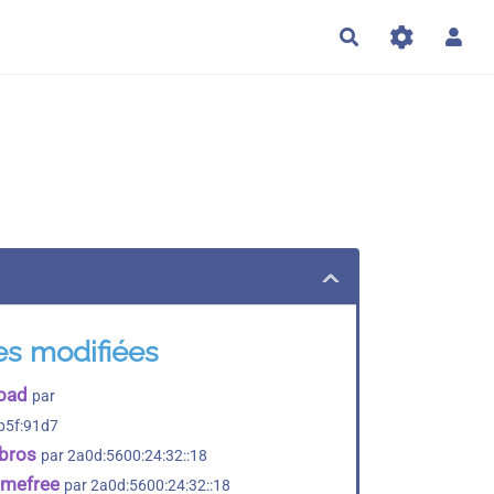
Rechercher
es modifiées
oad
par
b5f:91d7
lbros
par 2a0d:5600:24:32::18
amefree
par 2a0d:5600:24:32::18