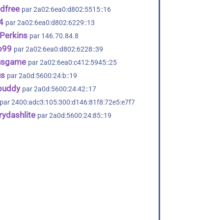
dfree
par 2a02:6ea0:d802:5515::16
4
par 2a02:6ea0:d802:6229::13
Perkins
par 146.70.84.8
o99
par 2a02:6ea0:d802:6228::39
usgame
par 2a02:6ea0:c412:5945::25
s
par 2a0d:5600:24:b::19
buddy
par 2a0d:5600:24:42::17
par 2400:adc3:105:300:d146:81f8:72e5:e7f7
ydashlite
par 2a0d:5600:24:85::19