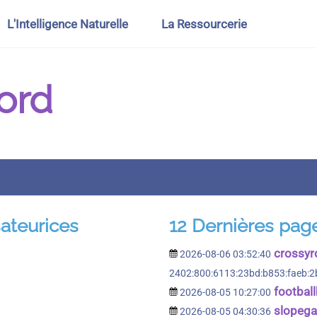
L'Intelligence Naturelle
La Ressourcerie
ord
sateurices
12 Dernières pag
crossyr
2026-08-06 03:52:40
2402:800:6113:23bd:b853:faeb:2
footbal
2026-08-05 10:27:00
slopeg
2026-08-05 04:30:36